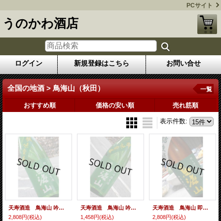
PCサイト
うのかわ酒店
ログイン
新規登録はこちら
お問い合せ
全国の地酒 > 鳥海山（秋田）
一覧
おすすめ順
価格の安い順
売れ筋順
表示件数
:
天寿酒造 鳥海山 吟味良香 純米吟醸無濾過生原酒 26BY 1.8L
天寿酒造 鳥海山 吟味良香 純米吟醸無濾過生原酒 26BY 720ml
天寿酒造 鳥海山 即詰 純米吟醸無濾過生原酒 26BY 1.8L
2,808円
(税込)
1,458円
(税込)
2,808円
(税込)