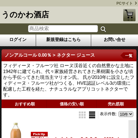
PCサイト
うのかわ酒店
ログイン
新規登録はこちら
お問い合せ
ノンアルコール 0.00％ > ネクター ジュース
一覧
フィディーヌ・フルーツ社 ローヌ渓谷近くの自然豊かな土地に
1942年に建てられ、代々家族経営されてきた果樹園を小さな頃
から手伝ってきた現当主マリオン氏。 氏が2010年に設立したフ
ィディーヌ・フルーツ社がつくる、HVE認証レベル3の環境に
配慮した工程を経た、ナチュラルなアプリコットネクターで
す。
おすすめ順
価格の安い順
売れ筋順
表示件数
: