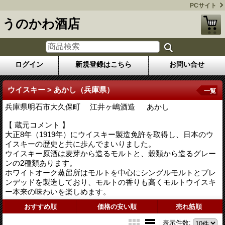
PCサイト
うのかわ酒店
ログイン
新規登録はこちら
お問い合せ
ウイスキー > あかし（兵庫県）
一覧
兵庫県明石市大久保町 江井ヶ嶋酒造 あかし
【 蔵元コメント 】
大正8年（1919年）にウイスキー製造免許を取得し、日本のウ
イスキーの歴史と共に歩んでまいりました。
ウイスキー原酒は麦芽から造るモルトと、穀類から造るグレー
ンの2種類あります。
ホワイトオーク蒸留所はモルトを中心にシングルモルトとブレ
ンデッドを製造しており、モルトの香りも高くモルトウイスキ
ー本来の味わいを楽しめます。
おすすめ順
価格の安い順
売れ筋順
表示件数
: