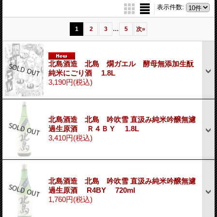
表示件数
:
...
1
2
3
5
次
»
北島酒造 北島 燗ガエル 酵母無添加生酛
純米にごり酒 1.8L
3,190円
(税込)
北島酒造 北島 吟吹雪 直汲み純米吟醸無濾
過生原酒 Ｒ４ＢＹ 1.8L
3,410円
(税込)
北島酒造 北島 吟吹雪 直汲み純米吟醸無濾
過生原酒 R4BY 720ml
1,760円
(税込)