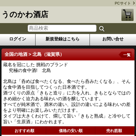
PCサイト
うのかわ酒店
ログイン
新規登録はこちら
お問い合せ
全国の地酒 > 北島（滋賀県）
一覧
蔵名を冠にした 挑戦のブランド
究極の食中酒! 北島
北島は「呑めば食べたくなる、食べたら呑みたくなる」、そん
な食中酒を目指してつくった日本酒です。
酒づくりの原点「きもと造り」に力を入れ、きもとならではの
きめ細かく迫力ある味わいの酒を醸しています。
すべてが純米酒で、酒米の違い、設計の違いによる味わいの差
をより明確にお楽しみいただけます。
タイプは大きくわけて、燗して旨い「きもと熟成」と冷やして
旨い「生原酒」にわかれます。
おすすめ順
価格の安い順
売れ筋順