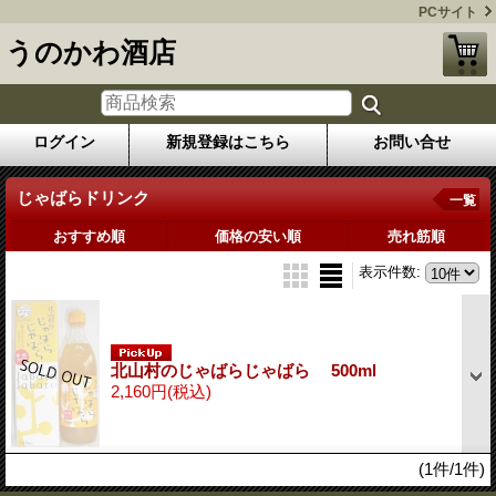
PCサイト
うのかわ酒店
ログイン
新規登録はこちら
お問い合せ
じゃばらドリンク
一覧
おすすめ順
価格の安い順
売れ筋順
表示件数
:
北山村のじゃばらじゃばら 500ml
2,160円
(税込)
(1件/1件)