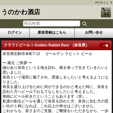
PCサイト
うのかわ酒店
ログイン
新規登録はこちら
お問い合せ
クラフトビール > Golden Rabbit Beer （奈良県）
一覧
奈良県生駒市本町7-12 ゴールデン ラビット ビール
〜 蔵元 ご挨拶 〜
縁があり奈良という土地を訪れ、根を張って生きていきたいと
思いました。
奈良という場所に魅了され、恩返しをしたいと考えるようにな
りました。
奈良を盛り上げるために何ができるのかと考えた時に、奈良を
訪れた方へビールでおもてなしをしたいと考えました。
単純にビール好きだということもあります（笑）。
私達の創るビールを通して奈良を訪れた方、奈良に住む方の思
い出の１杯になれば、これ以上の幸せはございません。
これからも、皆さまのご支援、ご鞭撻をいただきながら、一歩