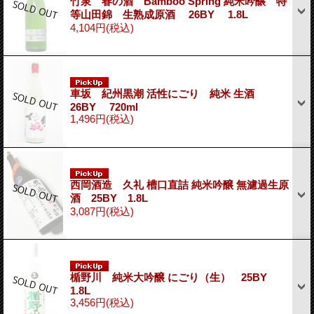
竹泉 春の酒 Bamboo Spring 純米吟醸 特
等山田錦 生熟成原酒 26BY 1.8L
4,104円
(税込)
車坂 紀州黒潮 活性にごり 純米 生酒
26BY 720ml
1,496円
(税込)
西岡酒造 久礼 槽口直詰 純米吟醸 無濾過生原
酒 25BY 1.8L
3,087円
(税込)
楯野川 純米大吟醸 にごり（生） 25BY
1.8L
3,456円
(税込)