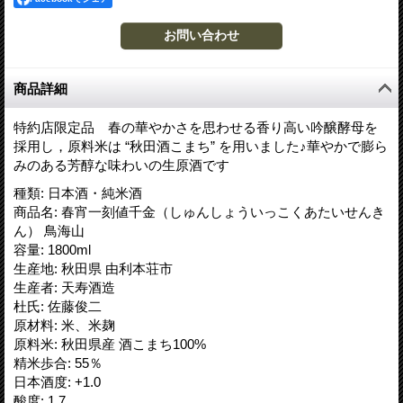
商品詳細
特約店限定品 春の華やかさを思わせる香り高い吟醸酵母を
採用し，原料米は “秋田酒こまち” を用いました♪華やかで膨ら
みのある芳醇な味わいの生原酒です
種類
:
日本酒・純米酒
商品名
:
春宵一刻値千金（しゅんしょういっこくあたいせんき
ん） 鳥海山
容量
:
1800ml
生産地
:
秋田県 由利本荘市
生産者
:
天寿酒造
杜氏
:
佐藤俊二
原材料
:
米、米麹
原料米
:
秋田県産 酒こまち100%
精米歩合
:
55％
日本酒度
:
+1.0
酸度
:
1.7