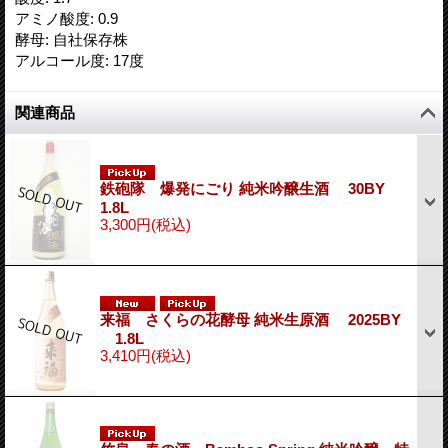
アミノ酸度
:
0.9
酵母
:
自社保存株
アルコール度
:
17度
関連商品
鉄砲隊 爆発にごり 純米吟醸生酒 30BY
1.8L
3,300円
(税込)
来福 さくらの花酵母 純米生原酒 2025BY
1.8L
3,410円
(税込)