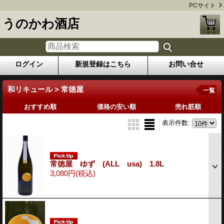
PCサイト
うのかわ酒店
ログイン
新規登録はこちら
お問い合せ
和リキュール > 常徳屋
一覧
おすすめ順
価格の安い順
売れ筋順
表示件数
:
常徳屋 ゆず (ALL usa) 1.8L
3,080円
(税込)