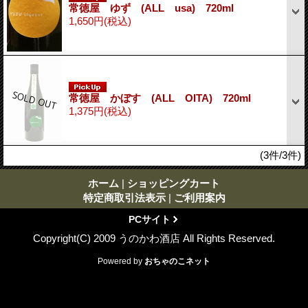
常徳屋 ゆず (ALL usa) 720ml
1,650円
(税込)
常徳屋 かぼす (ALL OITA) 720ml
1,375円
(税込)
(3件/3件)
ホーム
|
ショッピングカート
特定商取引法表示
|
ご利用案内
PCサイト
Copyright(C) 2009 うのかわ酒店 All Rights Reserved.
Powered by
おちゃのこネット