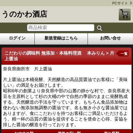
PCサイト
うのかわ酒店
ログイン
新規登録はこちら
お問い合せ
こだわりの調味料 無添加・本格料理酒 本みりん > 片
一覧
上醤油
奈良県御所市 片上醤油
片上醤油は木桶発酵、天然醸造の高品質醤油でお客様に「美味
しい」の満足をお届けします。
昭和6年の創業より奈良県中部の山麓の静かな村で、奈良県産大
豆を主原料として杉の大桶の中で自然の季節のままに発酵熟成
する、天然醸造の手法を守っています。もちろん食品添加物は
使わない無添加無調整の醤油です。名も無き小さな醤油屋では
ありますが、食にこだわりを持つお客様にご満足いただけるよ
う、精一杯の品質の醤油を提供することを使命と心得、妥協を
排した醤油の醸造を行っております。