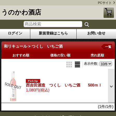
PCサイト
うのかわ酒店
ログイン
新規登録はこちら
お問い合せ
和リキュール > つくし いちご酒
一覧
おすすめ順
価格の安い順
売れ筋順
表示件数
:
西吉田酒造 つくし いちご酒 500ｍｌ
1,080円
(税込)
(1件/1件)