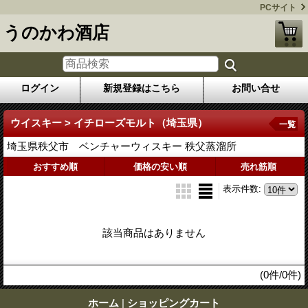
PCサイト
うのかわ酒店
ログイン
新規登録はこちら
お問い合せ
ウイスキー > イチローズモルト（埼玉県）
一覧
埼玉県秩父市 ベンチャーウィスキー 秩父蒸溜所
おすすめ順
価格の安い順
売れ筋順
表示件数
:
該当商品はありません
(0件/0件)
ホーム
|
ショッピングカート