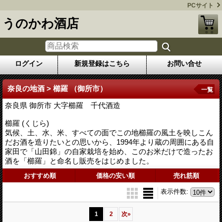
PCサイト
うのかわ酒店
ログイン
新規登録はこちら
お問い合せ
奈良の地酒 > 櫛羅 （御所市）
一覧
奈良県 御所市 大字櫛羅 千代酒造
櫛羅 (くじら)
気候、土、水、米、すべての面でこの地櫛羅の風土を映しこん
だお酒を造りたいとの思いから、1994年より蔵の周囲にある自
家田で「山田錦」の自家栽培を始め、このお米だけで造ったお
酒を「櫛羅」と命名し販売をはじめました。
おすすめ順
価格の安い順
売れ筋順
表示件数
:
1
2
次
»