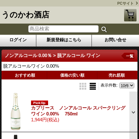
PCサイト
うのかわ酒店
ログイン
新規登録はこちら
お問い合せ
ノンアルコール 0.00％ > 脱アルコール ワイン
一覧
脱アルコールワイン 0.00%
おすすめ順
価格の安い順
売れ筋順
表示件数
:
カプリース ノンアルコール スパークリング
ワイン 0.00% 750ml
1,944円
(税込)