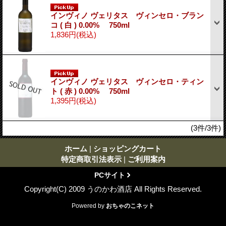
インヴィノ ヴェリタス ヴィンセロ・ブラン
コ ( 白 ) 0.00% 750ml
1,836円
(税込)
インヴィノ ヴェリタス ヴィンセロ・ティン
ト ( 赤 ) 0.00% 750ml
1,395円
(税込)
(3件/3件)
ホーム
|
ショッピングカート
特定商取引法表示
|
ご利用案内
PCサイト
Copyright(C) 2009 うのかわ酒店 All Rights Reserved.
Powered by
おちゃのこネット