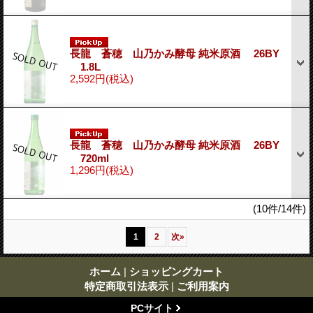
長龍 蒼穂 山乃かみ酵母 純米原酒 26BY
1.8L
2,592円
(税込)
長龍 蒼穂 山乃かみ酵母 純米原酒 26BY
720ml
1,296円
(税込)
(10件/14件)
1
2
次
»
ホーム
|
ショッピングカート
特定商取引法表示
|
ご利用案内
PCサイト