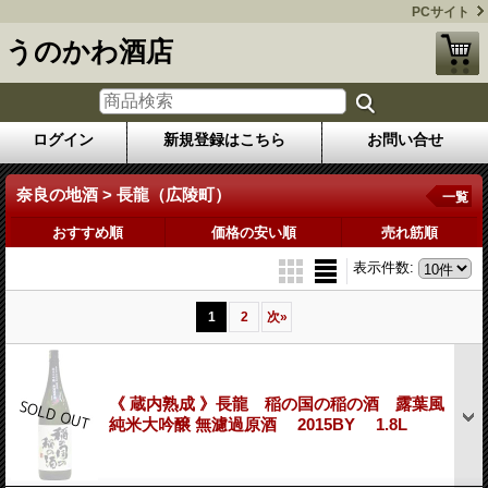
PCサイト
うのかわ酒店
ログイン
新規登録はこちら
お問い合せ
奈良の地酒 > 長龍（広陵町）
一覧
おすすめ順
価格の安い順
売れ筋順
表示件数
:
1
2
次
»
《 蔵内熟成 》長龍 稲の国の稲の酒 露葉風
純米大吟醸 無濾過原酒 2015BY 1.8L