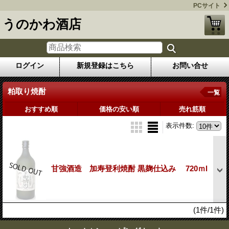
PCサイト
うのかわ酒店
ログイン
新規登録はこちら
お問い合せ
粕取り焼酎
一覧
おすすめ順
価格の安い順
売れ筋順
表示件数
:
甘強酒造 加寿登利焼酎 黒麹仕込み 720ｍl
(1件/1件)