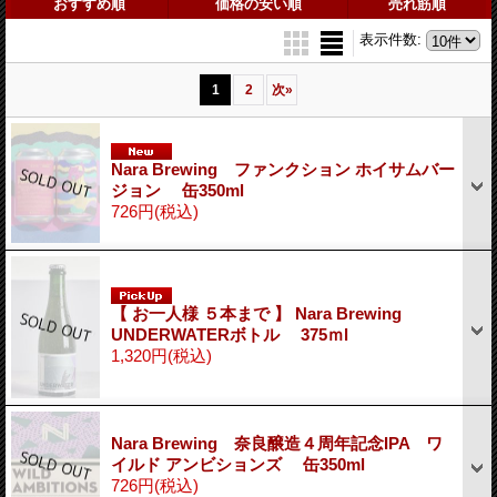
おすすめ順
価格の安い順
売れ筋順
表示件数
:
1
2
次
»
Nara Brewing ファンクション ホイサムバー
ジョン 缶350ml
726円
(税込)
【 お一人様 ５本まで 】 Nara Brewing
UNDERWATERボトル 375ｍl
1,320円
(税込)
Nara Brewing 奈良醸造４周年記念IPA ワ
イルド アンビションズ 缶350ml
726円
(税込)