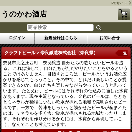
PCサイト
うのかわ酒店
ログイン
新規登録はこちら
お問い合せ
クラフトビール > 奈良醸造株式会社（奈良県）
一覧
奈良市北之庄西町 奈良醸造 自分たちの造りたいビールを造
る。 これは決して、自分たちがただやりたいことをやるという
ことではありません。目指すところは、ビールというお酒の広
がりを感じてもらうこと。その中で、どれだけ楽しいことが提
案できるのか、自分たちも楽しみながらやっていこうと思って
います。 たとえば、ビールにはそれぞれの仕込みに適した水質
があります。現在主流となっている、金色のビールは、もとも
とミネラルが極端に少ない軟水が採れる地域で発明されたビー
ルです。一方で、苦味をしっかりと効かせたビールが産まれた
のは、ミネラルを多く含む硬水が採水される地域だったりしま
す。それぞれを作り分けるからには、水質から再現していこ
う、なんてことも考えています。