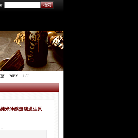
索
:
 26BY 1.8L
 純米吟醸無濾過生原
す。