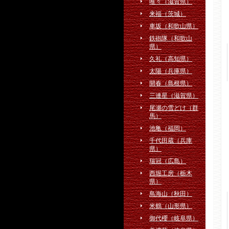
唯々（滋賀県）
来福（茨城）
車坂（和歌山県）
鉄砲隊（和歌山
県）
久礼（高知県）
太陽（兵庫県）
開春（島根県）
三連星（滋賀県）
尾瀬の雪どけ（群
馬）
池亀（福岡）
千代田蔵（兵庫
県）
瑞冠（広島）
西堀工房（栃木
県）
鳥海山（秋田）
米鶴（山形県）
御代櫻（岐阜県）