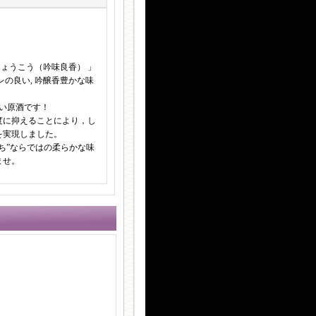
りょうこう（吟味良香） 」
レの良い, 吟醸香豊かな味
ない原酒です！
度に抑えることにより，し
を実現しました。
ち”ならではの柔らかな味
ませ。