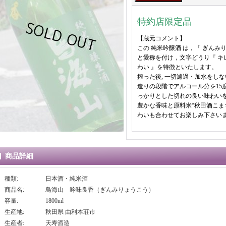
特約店限定品
【蔵元コメント】
この 純米吟醸酒 は，「 ぎんみ
と愛称を付け，文字どうり『 キ
わい 』を特徴といたします。
搾った後, 一切濾過・加水をし
造りの段階でアルコール分を15
っかりとした切れの良い味わい
豊かな香味と原料米“秋田酒こま
わいも合わせてお楽しみ下さい
商品詳細
種類
:
日本酒・純米酒
商品名
:
鳥海山 吟味良香（ぎんみりょうこう）
容量
:
1800ml
生産地
:
秋田県 由利本荘市
生産者
:
天寿酒造