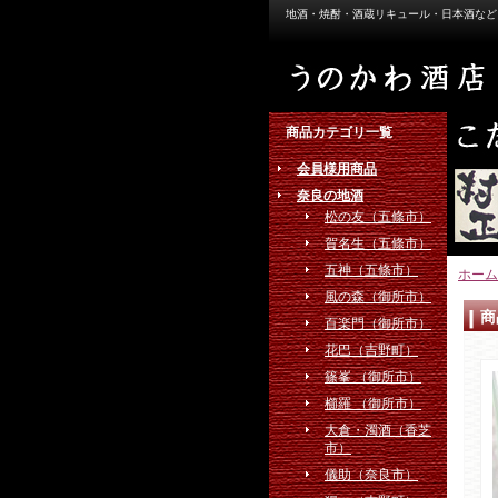
地酒・焼酎・酒蔵リキュール・日本酒など
商品カテゴリ一覧
会員様用商品
奈良の地酒
松の友（五條市）
賀名生（五條市）
五神（五條市）
ホーム
風の森（御所市）
商
百楽門（御所市）
花巴（吉野町）
篠峯 （御所市）
櫛羅 （御所市）
大倉・濁酒（香芝
市）
儀助（奈良市）