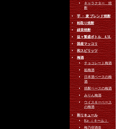
キャラクター 焼
酎
芋 ・ 麦 ブレンド焼酎
粕取り焼酎
緑茶焼酎
益々繁盛ボトル 4.5L
国産マッコリ
和スピリッツ
梅酒
チョコレート梅酒
姫梅酒
日本酒ベースの梅
酒
焼酎ベースの梅酒
みりん梅酒
ウイスキーベース
の梅酒
和リキュール
Kir （ キール ）
梅乃宿酒造