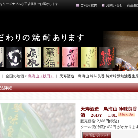
をリーズナブルな正規価格でお届けします。
ご利用案内
｜
お問い合せ
商品検
｜ 全国の地酒 >
鳥海山（秋田）
｜
天寿酒造 鳥海山 吟味良香 純米吟醸無濾過生原酒
品詳細
天寿酒造 鳥海山 吟味良香
酒 26BY 1.8L
販売価格
:
2,808円
(税込)
クール便(冷蔵): 432円 がかかりま