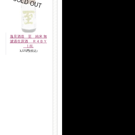
逸見酒造 至 純米 無
濾過生原酒 Ｒ４ＢＹ
1.8L
3,575円
(税込)