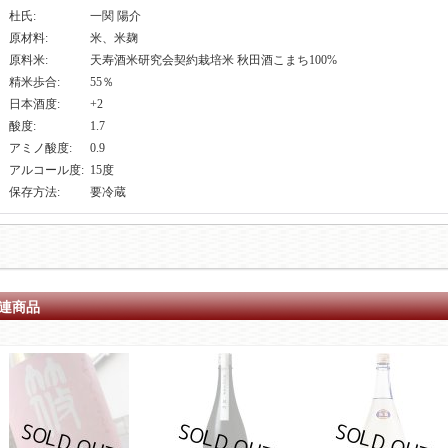
杜氏
:
一関 陽介
原材料
:
米、米麹
原料米
:
天寿酒米研究会契約栽培米 秋田酒こまち100%
精米歩合
:
55％
日本酒度
:
+2
酸度
:
1.7
アミノ酸度
:
0.9
アルコール度
:
15度
保存方法
:
要冷蔵
連商品