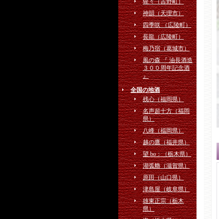
猩々（吉野町）
神韻（天理市）
四季咲 （広陵町）
長龍（広陵町）
梅乃宿（葛城市）
⾵の森 『 油⻑酒造
３００周年記念酒
』
全国の地酒
残心（福岡県）
名声超十方（福岡
県）
八峰（福岡県）
越の鷹（福井県）
望 bo：（栃木県）
湖弧艪（滋賀県）
原田（山口県）
津島屋（岐阜県）
雄東正宗（栃木
県）