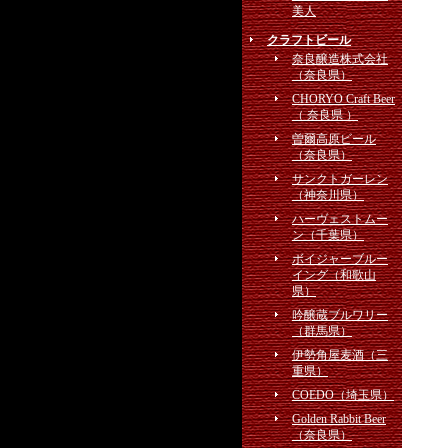
美人
クラフトビール
奈良醸造株式会社
（奈良県）
CHORYO Craft Beer
（ 奈良県 ）
曽爾高原ビール
（奈良県）
サンクトガーレン
（神奈川県）
ハーヴェストムー
ン（千葉県）
ボイジャーブルー
イング（和歌山
県）
吟醸蔵ブルワリー
（群馬県）
伊勢角屋麦酒（三
重県）
COEDO（埼玉県）
Golden Rabbit Beer
（奈良県）