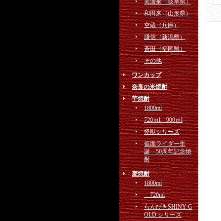
美濃菊（岐阜県）
和田来（山形県）
空蔵（兵庫）
謙信（新潟県）
蒼田（福岡県）
その他
ワンカップ
奈良の米焼酎
芋焼酎
1800ml
720ｍl 900ｍl
怪獣シリーズ
仮面ライダー生
誕 50周年記念焼
酎
麦焼酎
1800ml
720ml
らんびきSHINY G
OLD シリーズ