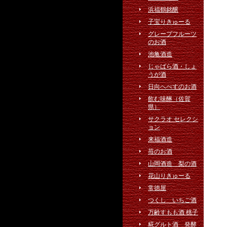
浜福鶴銘醸
子宝りきゅーる
グレープフルーツ
のお酒
池亀酒造
じゃばら酒・しょ
うが酒
日向へべすのお酒
飲む味醂（佐賀
県）
サクラオ セレクシ
ョン
来福酒造
苺のお酒
山岡酒造 梨の酒
花山りきゅーる
常徳屋
つくし いちご酒
万齢すもも酒 桃子
糀グルト酒 発酵