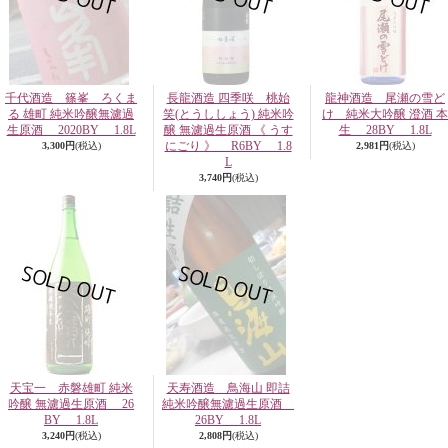
千代酒造 篠峯 ろくま
長龍酒造 四季咲 桃始
龍神酒造 尾瀬の雪ど
る 雄町 純米吟醸無濾過
笑(とうししょう) 純米吟
け 純米大吟醸 澄酒 本
生原酒 2020BY 1.8L
醸 無濾過生原酒 《 うす
生 28BY 1.8L
にごり 》 R6BY 1.8
3,300円
(税込)
2,981円
(税込)
L
3,740円
(税込)
天宝一 赤磐雄町 純米
天寿酒造 鳥海山 即詰
吟醸 無濾過生原酒 26
純米吟醸無濾過生原酒
BY 1.8L
26BY 1.8L
3,240円
(税込)
2,808円
(税込)