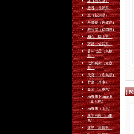
姿（栃木県）
豊香（長野県）
至（新潟県）
基峰鶴（佐賀県）
若竹屋（福岡県）
和心（岡山県）
万齢（佐賀県）
蒼斗七星（島根
県）
七郎兵衛（青森
県）
天寶一（広島県）
竹泉（兵庫）
参宮（三重県）
関
楯野川 Nature-H
（山形県）
楯野川（山形）
奥羽自慢（山形
県）
北島（滋賀県）