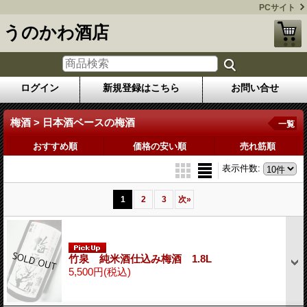
PCサイト
うのかわ酒店
ログイン
新規登録はこちら
お問い合せ
梅酒 > 日本酒ベースの梅酒
一覧
おすすめ順
価格の安い順
売れ筋順
表示件数
:
1
2
3
次
»
竹泉 純米酒仕込み梅酒 1.8L
5,500円
(税込)