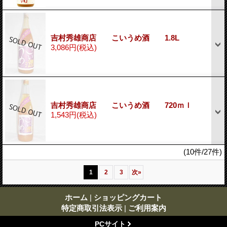
吉村秀雄商店 こいうめ酒 1.8L
3,086円
(税込)
吉村秀雄商店 こいうめ酒 720ｍｌ
1,543円
(税込)
(10件/27件)
1
2
3
次
»
ホーム
|
ショッピングカート
特定商取引法表示
|
ご利用案内
PCサイト