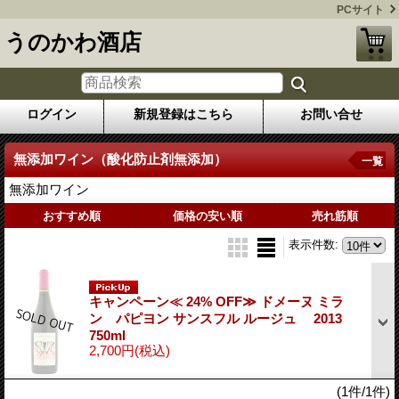
PCサイト
うのかわ酒店
ログイン
新規登録はこちら
お問い合せ
無添加ワイン（酸化防止剤無添加）
一覧
無添加ワイン
おすすめ順
価格の安い順
売れ筋順
表示件数
:
キャンペーン≪ 24% OFF≫ ドメーヌ ミラ
ン パピヨン サンスフル ルージュ 2013
750ml
2,700円
(税込)
(1件/1件)