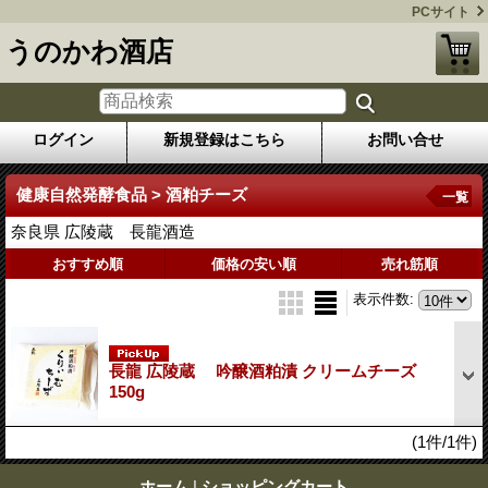
PCサイト
うのかわ酒店
ログイン
新規登録はこちら
お問い合せ
健康自然発酵食品 > 酒粕チーズ
一覧
奈良県 広陵蔵 長龍酒造
おすすめ順
価格の安い順
売れ筋順
表示件数
:
長龍 広陵蔵 吟醸酒粕漬 クリームチーズ
150g
(1件/1件)
ホーム
|
ショッピングカート