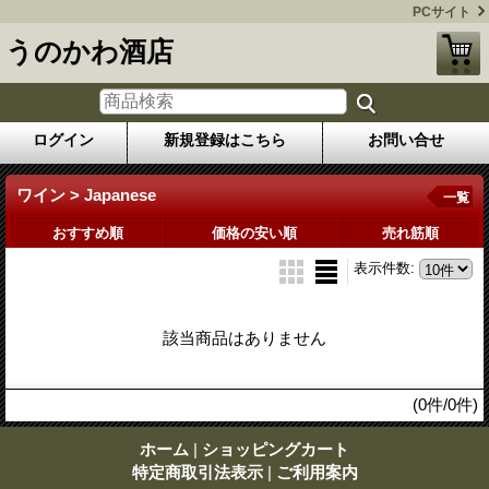
PCサイト
うのかわ酒店
ログイン
新規登録はこちら
お問い合せ
ワイン > Japanese
一覧
おすすめ順
価格の安い順
売れ筋順
表示件数
:
該当商品はありません
(0件/0件)
ホーム
|
ショッピングカート
特定商取引法表示
|
ご利用案内