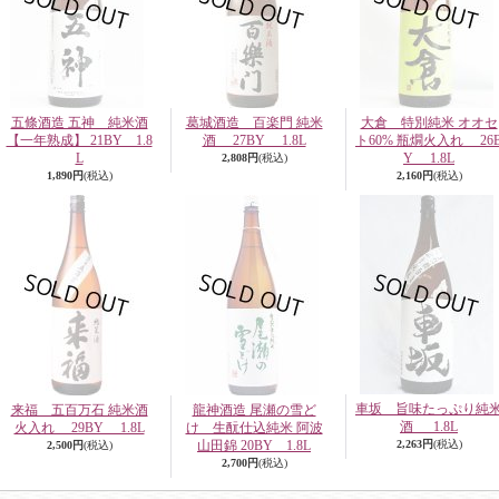
五條酒造 五神 純米酒
葛城酒造 百楽門 純米
大倉 特別純米 オオセ
【一年熟成】 21BY 1.8
酒 27BY 1.8L
ト60% 瓶燗火入れ 26
L
Y 1.8L
2,808円
(税込)
1,890円
(税込)
2,160円
(税込)
車坂 旨味たっぷり純
来福 五百万石 純米酒
龍神酒造 尾瀬の雪ど
酒 1.8L
火入れ 29BY 1.8L
け 生酛仕込純米 阿波
山田錦 20BY 1.8L
2,263円
(税込)
2,500円
(税込)
2,700円
(税込)