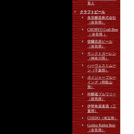
美人
クラフトビール
奈良醸造株式会社
（奈良県）
CHORYO Craft Beer
（ 奈良県 ）
曽爾高原ビール
（奈良県）
サンクトガーレン
（神奈川県）
ハーヴェストムー
ン（千葉県）
ボイジャーブルー
イング（和歌山
県）
吟醸蔵ブルワリー
（群馬県）
伊勢角屋麦酒（三
重県）
COEDO（埼玉県）
Golden Rabbit Beer
（奈良県）