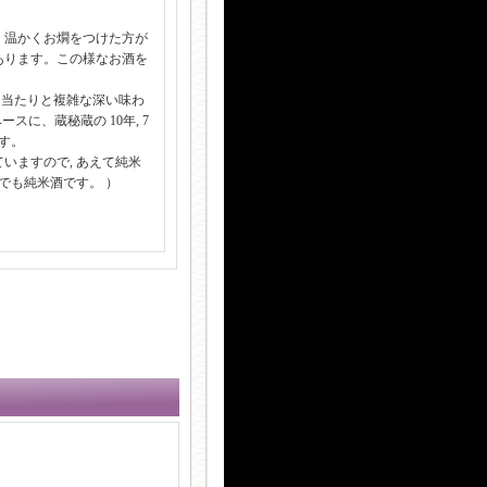
、温かくお燗をつけた方が
あります。この様なお酒を
な口当たりと複雑な深い味わ
スに、蔵秘蔵の 10年, 7
す。
いますので, あえて純米
でも純米酒です。 ）