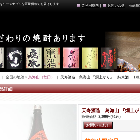
をリーズナブルな正規価格でお届けします。
ご利用案内
｜
お問い合せ
商品検
｜ 全国の地酒 >
鳥海山（秋田）
｜
天寿酒造 鳥海山 『燗上がり』 純米酒 1.8
品詳細
天寿酒造 鳥海山 『燗上が
販売価格
:
2,300円
(税込)