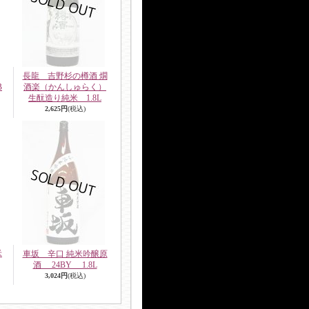
長龍 吉野杉の樽酒 燗
B
酒楽（かんしゅらく）
生酛造り純米 1.8L
2,625円
(税込)
米
車坂 辛口 純米吟醸原
酒 24BY 1.8L
3,024円
(税込)