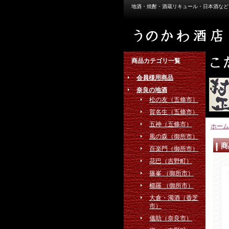
地酒・焼酎・酒蔵リキュール・日本酒など
商品カテゴリ一覧
会員様用商品
奈良の地酒
松の友（五條市）
賀名生（五條市）
五神（五條市）
ホーム
風の森（御所市）
商
百楽門（御所市）
花巴（吉野町）
篠峯 （御所市）
櫛羅 （御所市）
大倉・濁酒（香芝
市）
儀助（奈良市）