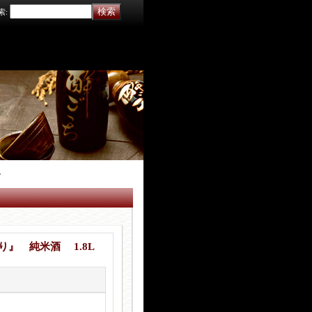
索
:
L
り』 純米酒 1.8L