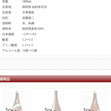
容量
:
1800ml
生産地
:
秋田県 由利本荘市
生産者
:
天寿酒造
杜氏
:
佐藤俊二
原材料
:
米、米麹
原料米
:
秋田県産米100%
日本酒度
:
+2.0〜+4.0
酸度
:
1.2〜1.4
アミノ酸度
:
1.1〜1.3
アルコール度
:
14度〜15度
連商品