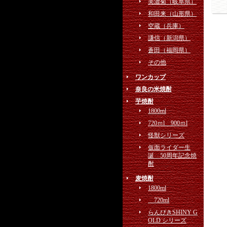
美濃菊（岐阜県）
和田来（山形県）
空蔵（兵庫）
謙信（新潟県）
蒼田（福岡県）
その他
ワンカップ
奈良の米焼酎
芋焼酎
1800ml
720ｍl 900ｍl
怪獣シリーズ
仮面ライダー生
誕 50周年記念焼
酎
麦焼酎
1800ml
720ml
らんびきSHINY G
OLD シリーズ