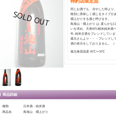
特約店限定品
同じお酒でも、冷やした時より
格別に美味しく感じるタイプが
燗上がりする酒と呼びます。
鳥海山・燗上がり は, 柔らか
いを求め、天寿60%精米純米酒ベー
年, 純米古酒をブレンドしていま
蔵元さんより・・・ブレンドして
酒の表示をしておりません。 （ 
蔵元推奨温度 40℃〜50℃
商品詳細
種類
:
日本酒・純米酒
商品名
:
鳥海山 燗上がり