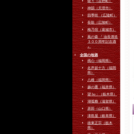
猩々（吉野町）
神韻（天理市）
四季咲 （広陵町）
長龍（広陵町）
梅乃宿（葛城市）
⾵の森 『 油⻑酒造
３００周年記念酒
』
全国の地酒
残心（福岡県）
名声超十方（福岡
県）
八峰（福岡県）
越の鷹（福井県）
望 bo：（栃木県）
湖弧艪（滋賀県）
原田（山口県）
津島屋（岐阜県）
雄東正宗（栃木
県）