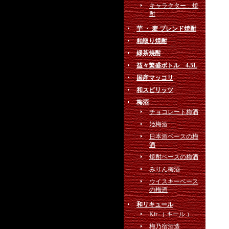
キャラクター 焼
酎
芋 ・ 麦 ブレンド焼酎
粕取り焼酎
緑茶焼酎
益々繁盛ボトル 4.5L
国産マッコリ
和スピリッツ
梅酒
チョコレート梅酒
姫梅酒
日本酒ベースの梅
酒
焼酎ベースの梅酒
みりん梅酒
ウイスキーベース
の梅酒
和リキュール
Kir （ キール ）
梅乃宿酒造