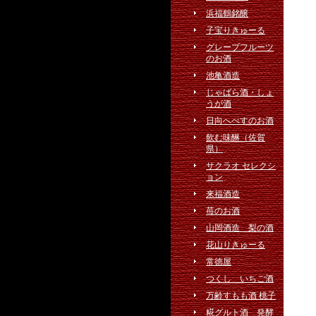
浜福鶴銘醸
子宝りきゅーる
グレープフルーツ
のお酒
池亀酒造
じゃばら酒・しょ
うが酒
日向へべすのお酒
飲む味醂（佐賀
県）
サクラオ セレクシ
ョン
来福酒造
苺のお酒
山岡酒造 梨の酒
花山りきゅーる
常徳屋
つくし いちご酒
万齢すもも酒 桃子
糀グルト酒 発酵