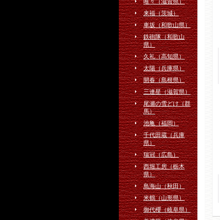
唯々（滋賀県）
来福（茨城）
車坂（和歌山県）
鉄砲隊（和歌山
県）
久礼（高知県）
太陽（兵庫県）
開春（島根県）
三連星（滋賀県）
尾瀬の雪どけ（群
馬）
池亀（福岡）
千代田蔵（兵庫
県）
瑞冠（広島）
西堀工房（栃木
県）
鳥海山（秋田）
米鶴（山形県）
御代櫻（岐阜県）