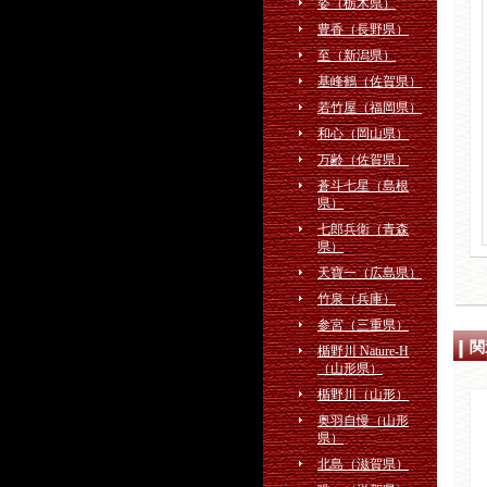
姿（栃木県）
豊香（長野県）
至（新潟県）
基峰鶴（佐賀県）
若竹屋（福岡県）
和心（岡山県）
万齢（佐賀県）
蒼斗七星（島根
県）
七郎兵衛（青森
県）
天寶一（広島県）
竹泉（兵庫）
参宮（三重県）
関
楯野川 Nature-H
（山形県）
楯野川（山形）
奥羽自慢（山形
県）
北島（滋賀県）