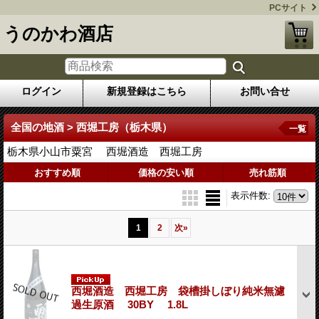
PCサイト
うのかわ酒店
ログイン
新規登録はこちら
お問い合せ
全国の地酒 > 西堀工房（栃木県）
一覧
栃木県小山市粟宮 西堀酒造 西堀工房
おすすめ順
価格の安い順
売れ筋順
表示件数
:
1
2
次
»
西堀酒造 西堀工房 袋槽掛しぼり純米無濾
過生原酒 30BY 1.8L