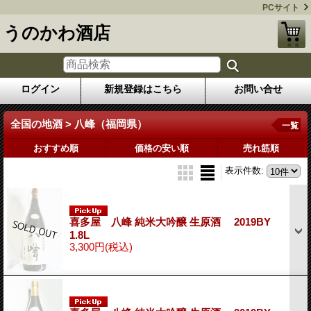
PCサイト
うのかわ酒店
ログイン
新規登録はこちら
お問い合せ
全国の地酒 > 八峰（福岡県）
一覧
おすすめ順
価格の安い順
売れ筋順
表示件数
:
喜多屋 八峰 純米大吟醸 生原酒 2019BY
1.8L
3,300円
(税込)