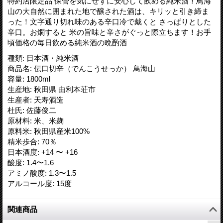
特約店限定品 保管を気にせずに安心して飲める純米酒！鳥海
山の大自然に囲まれた地で醸された酒は、キリッと引き締ま
った！文字通り切れ味のある辛口冷で戴くと さっぱりとした
辛口。お燗すると 米の旨味と辛さがぐっと際立ちます！お手
頃価格の毎日飲める純米酒の晩酌酒
種類
:
日本酒・純米酒
商品名
:
伝口切辛（でんこうせっか） 鳥海山
容量
:
1800ml
生産地
:
秋田県 由利本荘市
生産者
:
天寿酒造
杜氏
:
佐藤俊二
原材料
:
米、米麹
原料米
:
秋田県産米100%
精米歩合
:
70％
日本酒度
:
+14 〜 +16
酸度
:
1.4〜1.6
アミノ酸度
:
1.3〜1.5
アルコール度
:
15度
関連商品