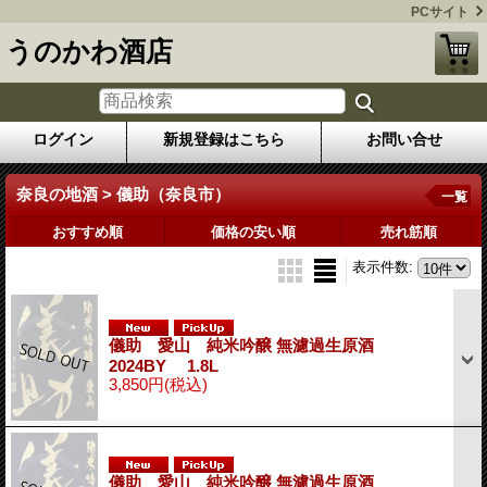
PCサイト
うのかわ酒店
ログイン
新規登録はこちら
お問い合せ
奈良の地酒 > 儀助（奈良市）
一覧
おすすめ順
価格の安い順
売れ筋順
表示件数
:
儀助 愛山 純米吟醸 無濾過生原酒
2024BY 1.8L
3,850円
(税込)
儀助 愛山 純米吟醸 無濾過生原酒