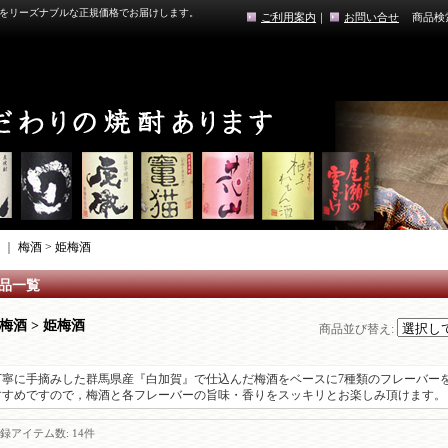
をリーズナブルな正規価格でお届けします。
ご利用案内
｜
お問い合せ
商品検
｜
梅酒 > 姫梅酒
品一覧
梅酒 > 姫梅酒
商品並び替え
:
丁寧に手摘みした群馬県産『白加賀』で仕込んだ梅酒をベースに7種類のフレーバー
すすめですので，梅酒と各フレーバーの旨味・香りをスッキリとお楽しみ頂けます。
録アイテム数
:
14件