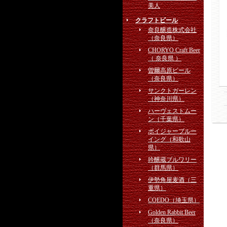
美人
クラフトビール
奈良醸造株式会社
（奈良県）
CHORYO Craft Beer
（ 奈良県 ）
曽爾高原ビール
（奈良県）
サンクトガーレン
（神奈川県）
ハーヴェストムー
ン（千葉県）
ボイジャーブルー
イング（和歌山
県）
吟醸蔵ブルワリー
（群馬県）
伊勢角屋麦酒（三
重県）
COEDO（埼玉県）
Golden Rabbit Beer
（奈良県）