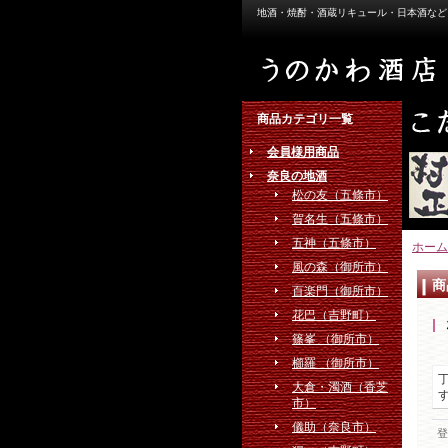
地酒・焼酎・酒蔵リキュール・日本酒など
商品カテゴリ一覧
会員様用商品
奈良の地酒
松の友（五條市）
賀名生（五條市）
五神（五條市）
ホーム
風の森（御所市）
商
百楽門（御所市）
花巴（吉野町）
篠峯 （御所市）
櫛羅 （御所市）
大倉・濁酒（香芝
市）
儀助（奈良市）
登