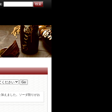
索
:
を加えました。ソーダ割りがお