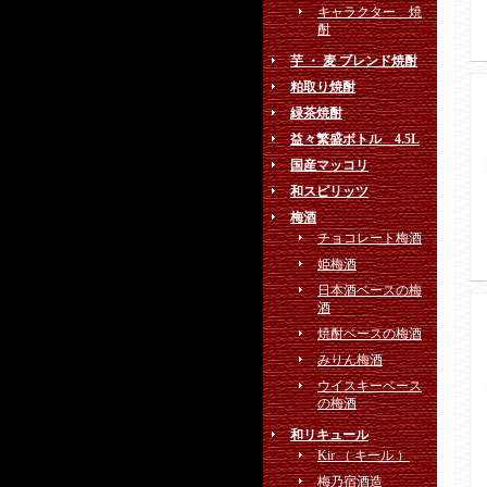
キャラクター 焼
酎
芋 ・ 麦 ブレンド焼酎
粕取り焼酎
緑茶焼酎
益々繁盛ボトル 4.5L
国産マッコリ
和スピリッツ
梅酒
チョコレート梅酒
姫梅酒
日本酒ベースの梅
酒
焼酎ベースの梅酒
みりん梅酒
ウイスキーベース
の梅酒
和リキュール
Kir （ キール ）
梅乃宿酒造