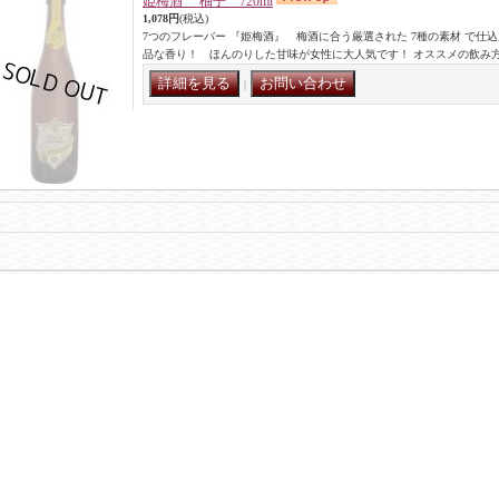
姫梅酒 柚子 720ml
1,078円
(税込)
7つのフレーバー 『姫梅酒』 梅酒に合う厳選された 7種の素材 で仕
品な香り！ ほんのりした甘味が女性に大人気です！ オススメの飲み
｜