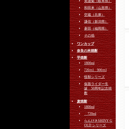
美濃菊（岐阜県）
和田来（山形県）
空蔵（兵庫）
謙信（新潟県）
蒼田（福岡県）
その他
ワンカップ
奈良の米焼酎
芋焼酎
1800ml
720ｍl 900ｍl
怪獣シリーズ
仮面ライダー生
誕 50周年記念焼
酎
麦焼酎
1800ml
720ml
らんびきSHINY G
OLD シリーズ