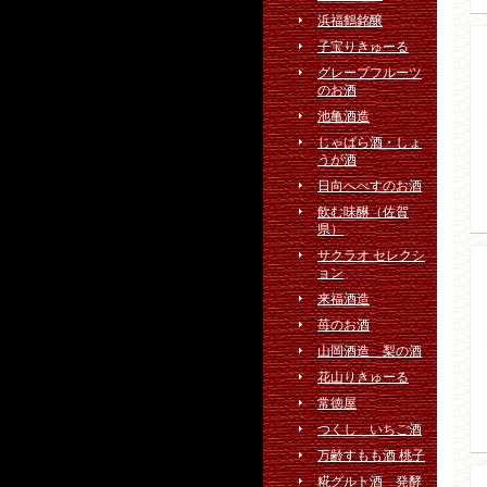
浜福鶴銘醸
子宝りきゅーる
グレープフルーツ
のお酒
池亀酒造
じゃばら酒・しょ
うが酒
日向へべすのお酒
飲む味醂（佐賀
県）
サクラオ セレクシ
ョン
来福酒造
苺のお酒
山岡酒造 梨の酒
花山りきゅーる
常徳屋
つくし いちご酒
万齢すもも酒 桃子
糀グルト酒 発酵