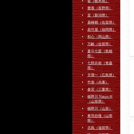
姿（栃木県）
豊香（長野県）
至（新潟県）
基峰鶴（佐賀県）
若竹屋（福岡県）
和心（岡山県）
万齢（佐賀県）
蒼斗七星（島根
県）
七郎兵衛（青森
県）
天寶一（広島県）
竹泉（兵庫）
参宮（三重県）
楯野川 Nature-H
（山形県）
楯野川（山形）
奥羽自慢（山形
県）
北島（滋賀県）