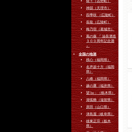
猩々（吉野町）
神韻（天理市）
四季咲 （広陵町）
長龍（広陵町）
梅乃宿（葛城市）
⾵の森 『 油⻑酒造
３００周年記念酒
』
全国の地酒
残心（福岡県）
名声超十方（福岡
県）
八峰（福岡県）
越の鷹（福井県）
望 bo：（栃木県）
湖弧艪（滋賀県）
原田（山口県）
津島屋（岐阜県）
雄東正宗（栃木
県）