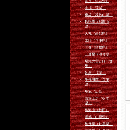
唯々（滋賀県）
来福（茨城）
車坂（和歌山県）
鉄砲隊（和歌山
県）
久礼（高知県）
太陽（兵庫県）
開春（島根県）
三連星（滋賀県）
尾瀬の雪どけ（群
馬）
池亀（福岡）
千代田蔵（兵庫
県）
瑞冠（広島）
西堀工房（栃木
県）
鳥海山（秋田）
米鶴（山形県）
御代櫻（岐阜県）