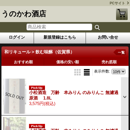
PCサイト
うのかわ酒店
ログイン
新規登録はこちら
お問い合せ
和リキュール > 飲む味醂（佐賀県）
一覧
おすすめ順
価格の安い順
売れ筋順
表示件数
:
小松酒造 万齢 本みりん のみりんこ 無濾過
原酒 1.8L
3,575円
(税込)