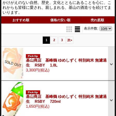
かけがえのない自然、歴史、文化とともにあることを心に、こ
れからも皆様に愛され、親しまれる、基山の酒造りを続けてま
いります。
おすすめ順
価格の安い順
売れ筋順
表示件数
:
1
2
3
次
»
基山商店 基峰鶴 ゆめしずく 特別純米 無濾過
生 R5BY 1.8L
3,300円
(税込)
基山商店 基峰鶴 ゆめしずく 特別純米 無濾過
生 R5BY 720ml
1,650円
(税込)