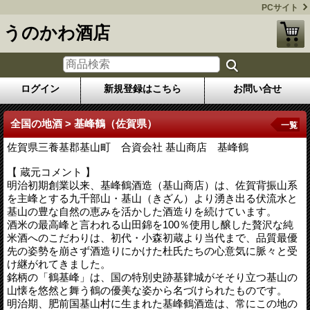
PCサイト
うのかわ酒店
ログイン
新規登録はこちら
お問い合せ
全国の地酒 > 基峰鶴（佐賀県）
一覧
佐賀県三養基郡基山町 合資会社 基山商店 基峰鶴
【 蔵元コメント 】
明治初期創業以来、基峰鶴酒造（基山商店）は、佐賀背振山系
を主峰とする九千部山・基山（きざん）より湧き出る伏流水と
基山の豊な自然の恵みを活かした酒造りを続けています。
酒米の最高峰と言われる山田錦を100％使用し醸した贅沢な純
米酒へのこだわりは、初代・小森初蔵より当代まで、品質最優
先の姿勢を崩さず酒造りにかけた杜氏たちの心意気に脈々と受
け継がれてきました。
銘柄の「鶴基峰」は、国の特別史跡基肄城がそそり立つ基山の
山懐を悠然と舞う鶴の優美な姿から名づけられたものです。
明治期、肥前国基山村に生まれた基峰鶴酒造は、常にこの地の