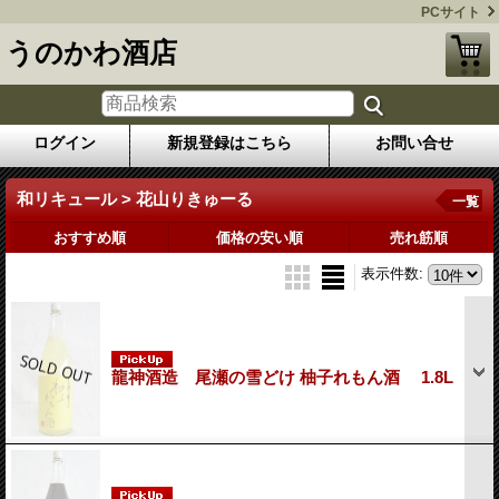
PCサイト
うのかわ酒店
ログイン
新規登録はこちら
お問い合せ
和リキュール > 花山りきゅーる
一覧
おすすめ順
価格の安い順
売れ筋順
表示件数
:
龍神酒造 尾瀬の雪どけ 柚子れもん酒 1.8L