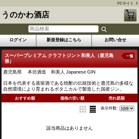
PCサイト
うのかわ酒店
ログイン
新規登録はこちら
お問い合せ
スーパープレミアム クラフトジン > 和美人（鹿児島
一覧
県）
鹿児島県 本坊酒造 和美人 Japanese GIN
日本を代表する蒸留酒である焼酎の伝統技術と鹿児島の多様な
自然環境により育まれるボタニカルで製造した国産ジン。
おすすめ順
価格の安い順
売れ筋順
表示件数
:
該当商品はありません