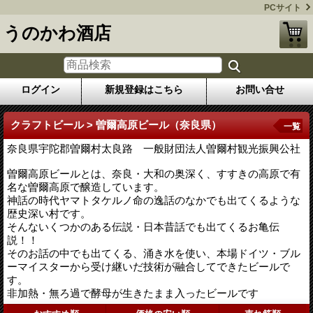
PCサイト
うのかわ酒店
ログイン
新規登録はこちら
お問い合せ
クラフトビール > 曽爾高原ビール（奈良県）
一覧
奈良県宇陀郡曽爾村太良路 一般財団法人曽爾村観光振興公社
曽爾高原ビールとは、奈良・大和の奥深く、すすきの高原で有
名な曽爾高原で醸造しています。
神話の時代ヤマトタケルノ命の逸話のなかでも出てくるような
歴史深い村です。
そんないくつかのある伝説・日本昔話でも出てくるお亀伝
説！！
そのお話の中でも出てくる、涌き水を使い、本場ドイツ・ブル
ーマイスターから受け継いだ技術が融合してできたビールで
す。
非加熱・無ろ過で酵母が生きたまま入ったビールです