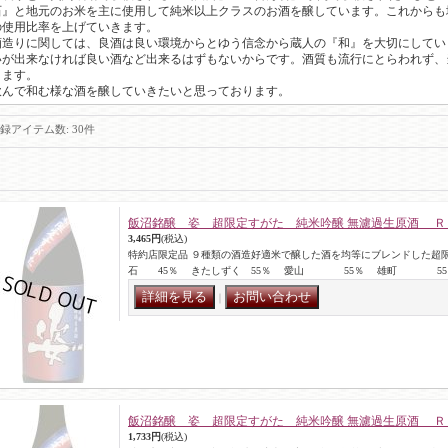
石』と地元のお米を主に使用して純米以上クラスのお酒を醸しています。これからも
の使用比率を上げていきます。
酒造りに関しては、良酒は良い環境からとゆう信念から蔵人の『和』を大切にしてい
いが出来なければ良い酒など出来るはずもないからです。酒質も流行にとらわれず、
ります。
飲んで和む様な酒を醸していきたいと思っております。
録アイテム数
:
30件
飯沼銘醸 姿 超限定すがた 純米吟醸 無濾過生原酒 Ｒ２
3,465円
(税込)
特約店限定品 ９種類の酒造好適米で醸した酒を均等にブレンドした超
石 45％ きたしずく 55％ 愛山 55％ 雄町 55
｜
飯沼銘醸 姿 超限定すがた 純米吟醸 無濾過生原酒 Ｒ２
1,733円
(税込)