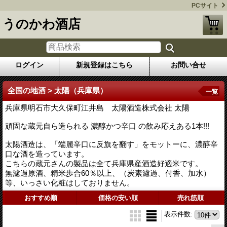
PCサイト
うのかわ酒店
ログイン
新規登録はこちら
お問い合せ
全国の地酒 > 太陽（兵庫県）
一覧
兵庫県明石市大久保町江井島 太陽酒造株式会社 太陽
頑固な蔵元自ら造られる 濃醇かつ辛口 の飲み応えある1本!!!
太陽酒造は、「端麗辛口に反旗を翻す」をモットーに、濃醇辛
口な酒を造っています。
こちらの蔵元さんの製品は全て兵庫県産酒造好適米です。
無濾過原酒、精米歩合60％以上、（炭素濾過、付香、加水）
等、いっさい化粧はしておりません。
おすすめ順
価格の安い順
売れ筋順
表示件数
: