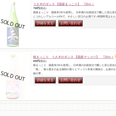
うさぎのダンス 【国産まっこり】 720ｍｌ
798円
(税込)
国産まっこり 国産米100％使用し、日本酒の伝統技法で醸した安心安
にうれしいアルコール6%で、やさしい甘口のお酒です♪韓国料理はもちろん
｜
桜まっこり うさぎのダンス 【国産マッコリ】 720ｍｌ
898円
(税込)
桜まっこり 国産米100％使用し、日本酒の伝統技法で醸した安心安全
「桜」。落ち着きのある独特の香りとマッコリ本来の風味が，お淑やか
桜の季…
｜