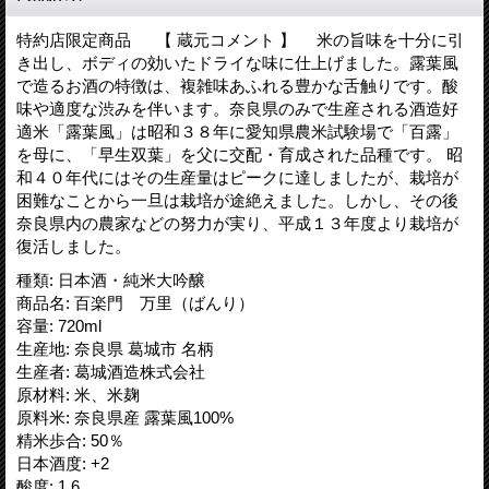
特約店限定商品 【 蔵元コメント 】 米の旨味を十分に引
き出し、ボディの効いたドライな味に仕上げました。露葉風
で造るお酒の特徴は、複雑味あふれる豊かな舌触りです。酸
味や適度な渋みを伴います。奈良県のみで生産される酒造好
適米「露葉風」は昭和３８年に愛知県農米試験場で「百露」
を母に、「早生双葉」を父に交配・育成された品種です。 昭
和４０年代にはその生産量はピークに達しましたが、栽培が
困難なことから一旦は栽培が途絶えました。しかし、その後
奈良県内の農家などの努力が実り、平成１３年度より栽培が
復活しました。
種類
:
日本酒・純米大吟醸
商品名
:
百楽門 万里（ばんり）
容量
:
720ml
生産地
:
奈良県 葛城市 名柄
生産者
:
葛城酒造株式会社
原材料
:
米、米麹
原料米
:
奈良県産 露葉風100%
精米歩合
:
50％
日本酒度
:
+2
酸度
:
1.6