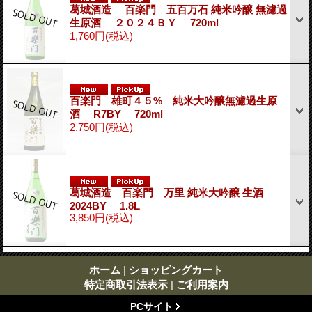
葛城酒造 百楽門 五百万石 純米吟醸 無濾過
生原酒 ２０２４ＢＹ 720ml
1,760円
(税込)
百楽門 雄町４５% 純米大吟醸無濾過生原
酒 R7BY 720ml
2,750円
(税込)
葛城酒造 百楽門 万里 純米大吟醸 生酒
2024BY 1.8L
3,850円
(税込)
ホーム
|
ショッピングカート
特定商取引法表示
|
ご利用案内
PCサイト