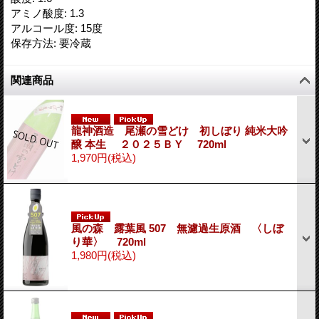
アミノ酸度
:
1.3
アルコール度
:
15度
保存方法
:
要冷蔵
関連商品
龍神酒造 尾瀬の雪どけ 初しぼり 純米大吟
醸 本生 ２０２５ＢＹ 720ml
1,970円
(税込)
風の森 露葉風 507 無濾過生原酒 〈しぼ
り華〉 720ml
1,980円
(税込)