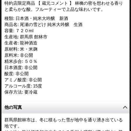
特約店限定商品 【 蔵元コメント 】 林檎の密を想わせる香り
と柔らかな酸。フルーティーで上品な味わいです。
種類
:
日本酒・純米大吟醸 新酒
商品名
:
尾瀬の雪どけ 純米大吟醸 生酒
容量
:
７２０ml
生産地
:
群馬県 館林市
生産者
:
龍神酒造
原材料
:
米・米麹
原料米
:
非公開
精米歩合
:
５０％
日本酒度
:
非公開
酸度
:
非公開
アミノ酸度
:
非公開
アルコール度
:
15度
保存方法
:
要冷蔵
他の写真
群馬県館林市は、冬に積もった雪が地中を通り湧き出ている
地です。