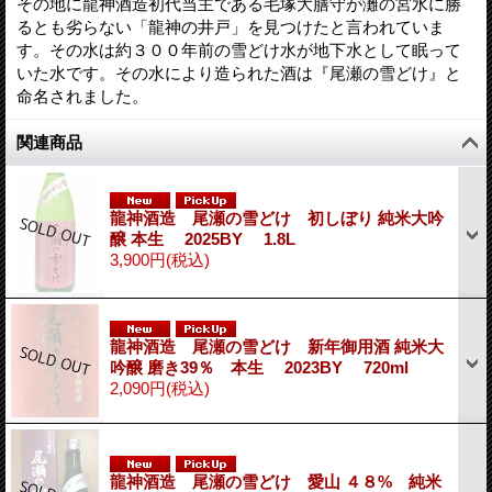
その地に龍神酒造初代当主である毛塚大膳守が灘の宮水に勝
るとも劣らない「龍神の井戸」を見つけたと言われていま
す。その水は約３００年前の雪どけ水が地下水として眠って
いた水です。その水により造られた酒は『尾瀬の雪どけ』と
命名されました。
関連商品
龍神酒造 尾瀬の雪どけ 初しぼり 純米大吟
醸 本生 2025BY 1.8L
3,900円
(税込)
龍神酒造 尾瀬の雪どけ 新年御用酒 純米大
吟醸 磨き39％ 本生 2023BY 720ml
2,090円
(税込)
龍神酒造 尾瀬の雪どけ 愛山 ４８% 純米