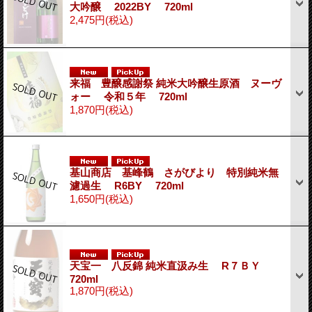
大吟醸 2022BY 720ml
2,475円
(税込)
来福 豊醸感謝祭 純米大吟醸生原酒 ヌーヴ
ォー 令和５年 720ml
1,870円
(税込)
基山商店 基峰鶴 さがびより 特別純米無
濾過生 R6BY 720ml
1,650円
(税込)
天宝一 八反錦 純米直汲み生 R７ＢＹ
720ml
1,870円
(税込)