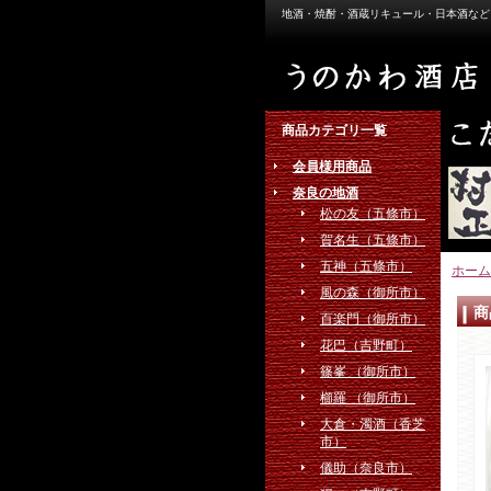
地酒・焼酎・酒蔵リキュール・日本酒など
商品カテゴリ一覧
会員様用商品
奈良の地酒
松の友（五條市）
賀名生（五條市）
五神（五條市）
ホーム
風の森（御所市）
商
百楽門（御所市）
花巴（吉野町）
篠峯 （御所市）
櫛羅 （御所市）
大倉・濁酒（香芝
市）
儀助（奈良市）