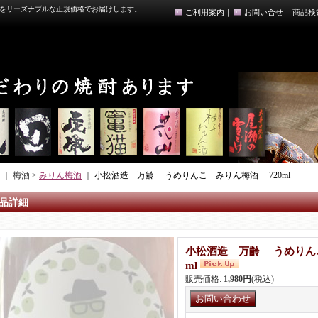
をリーズナブルな正規価格でお届けします。
ご利用案内
｜
お問い合せ
商品検
｜ 梅酒 >
みりん梅酒
｜
小松酒造 万齢 うめりんこ みりん梅酒 720ml
品詳細
小松酒造 万齢 うめりん
ml
販売価格
:
1,980円
(税込)