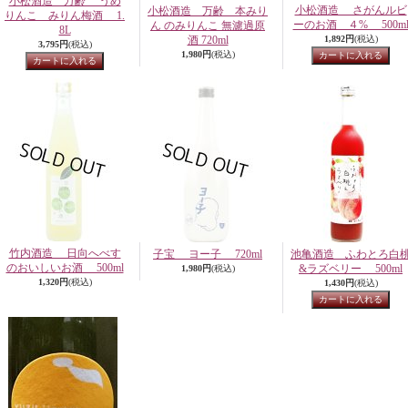
小松酒造 万齢 うめ
小松酒造 さがんルビ
小松酒造 万齢 本みり
りんこ みりん梅酒 1.
ーのお酒 ４% 500m
ん のみりんこ 無濾過原
8L
酒 720ml
1,892円
(税込)
3,795円
(税込)
1,980円
(税込)
竹内酒造 日向へべす
子宝 ヨー子 720ml
池亀酒造 ふわとろ白
のおいしいお酒 500ml
&ラズベリー 500ml
1,980円
(税込)
1,320円
(税込)
1,430円
(税込)