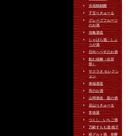
浜福鶴銘醸
子宝りきゅーる
グレープフルーツ
のお酒
池亀酒造
じゃばら酒・しょ
うが酒
日向へべすのお酒
飲む味醂（佐賀
県）
サクラオ セレクシ
ョン
来福酒造
苺のお酒
山岡酒造 梨の酒
花山りきゅーる
常徳屋
つくし いちご酒
万齢すもも酒 桃子
糀グルト酒 発酵