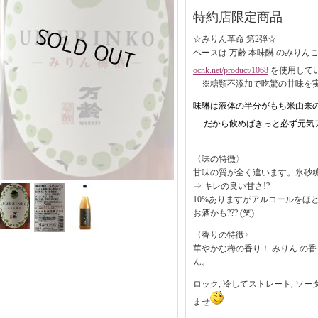
特約店限定商品
☆みりん革命 第2弾☆
ベースは 万齢 本味醂 のみりん
ocnk.net/product/1068
を使用して
※糖類不添加で吃驚の甘味を実
味醂は液体の半分がもち米由来
だから飲めばきっと必ず元気
〈味の特徴〉
甘味の質が全く違います。氷砂
⇒ キレの良い甘さ!?
10%ありますがアルコールをほ
お酒かも??? (笑)
〈香りの特徴〉
華やかな梅の香り！ みりん の
ん。
ロック, 冷してストレート, ソ
ませ