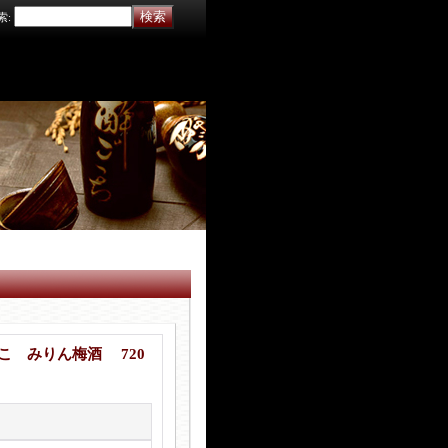
索
:
こ みりん梅酒 720