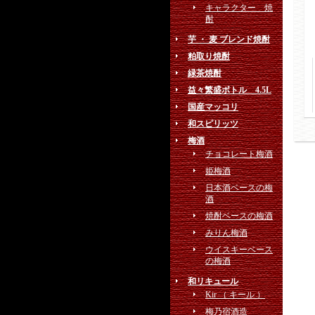
キャラクター 焼
酎
芋 ・ 麦 ブレンド焼酎
粕取り焼酎
緑茶焼酎
益々繁盛ボトル 4.5L
国産マッコリ
和スピリッツ
梅酒
チョコレート梅酒
姫梅酒
日本酒ベースの梅
酒
焼酎ベースの梅酒
みりん梅酒
ウイスキーベース
の梅酒
和リキュール
Kir （ キール ）
梅乃宿酒造