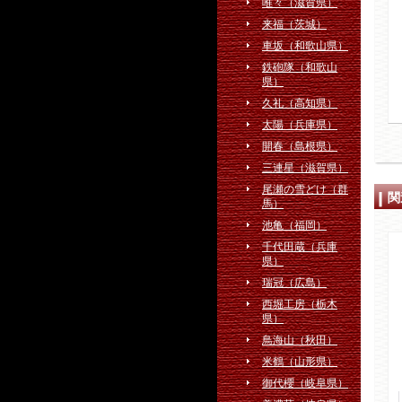
唯々（滋賀県）
来福（茨城）
車坂（和歌山県）
鉄砲隊（和歌山
県）
久礼（高知県）
太陽（兵庫県）
開春（島根県）
三連星（滋賀県）
尾瀬の雪どけ（群
関
馬）
池亀（福岡）
千代田蔵（兵庫
県）
瑞冠（広島）
西堀工房（栃木
県）
鳥海山（秋田）
米鶴（山形県）
御代櫻（岐阜県）