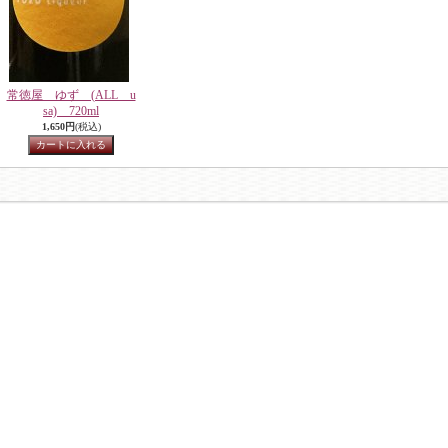
常徳屋 ゆず (ALL u
sa) 720ml
1,650円
(税込)