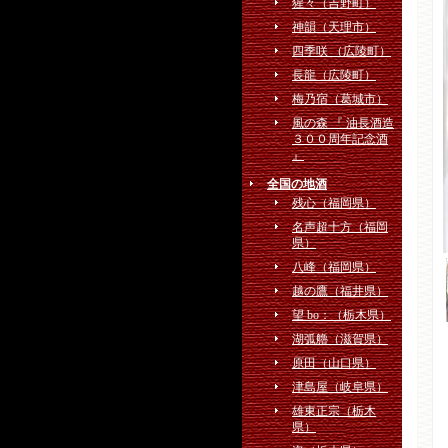
猩々（吉野町）
神韻（天理市）
四季咲 （広陵町）
長龍（広陵町）
梅乃宿（葛城市）
⾵の森 『 油⻑酒造
３００周年記念酒
』
全国の地酒
残心（福岡県）
名声超十方（福岡
県）
八峰（福岡県）
越の鷹（福井県）
望 bo：（栃木県）
湖弧艪（滋賀県）
原田（山口県）
津島屋（岐阜県）
雄東正宗（栃木
県）