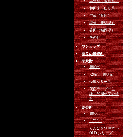
美濃菊（岐阜県）
和田来（山形県）
空蔵（兵庫）
謙信（新潟県）
蒼田（福岡県）
その他
ワンカップ
奈良の米焼酎
芋焼酎
1800ml
720ｍl 900ｍl
怪獣シリーズ
仮面ライダー生
誕 50周年記念焼
酎
麦焼酎
1800ml
720ml
らんびきSHINY G
OLD シリーズ