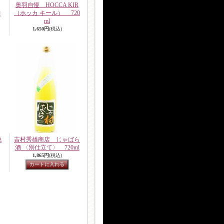
奥羽自慢 HOCCA KIR
（ホッカ キール） 720
l
ml
1,650円
(税込)
桃
吉村秀雄商店 じゃばら
酒 〈別仕立て〉 720ml
1,865円
(税込)