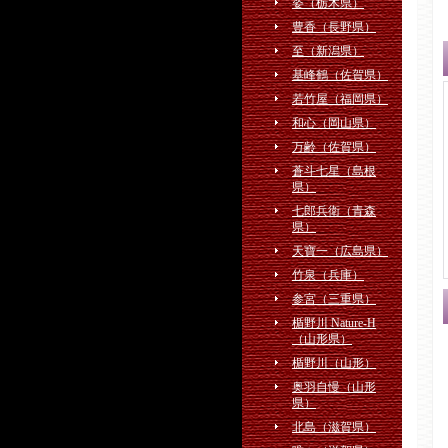
姿（栃木県）
豊香（長野県）
至（新潟県）
基峰鶴（佐賀県）
若竹屋（福岡県）
和心（岡山県）
万齢（佐賀県）
蒼斗七星（島根
県）
七郎兵衛（青森
県）
天寶一（広島県）
竹泉（兵庫）
参宮（三重県）
楯野川 Nature-H
（山形県）
楯野川（山形）
奥羽自慢（山形
県）
北島（滋賀県）