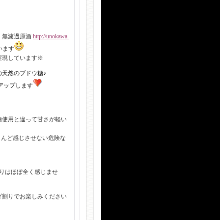
こ 無濾過原酒
http://unokawa.
います
現しています※
の天然のブドウ糖♪
アップします
糖使用と違って甘さが軽い
とんど感じさせない危険な
香りはほぼ全く感じませ
ーダ割りでお楽しみください