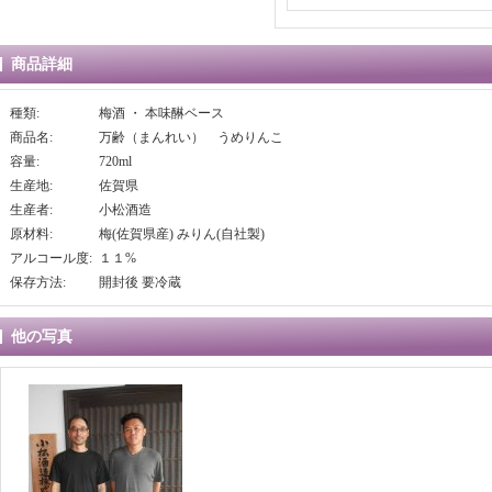
商品詳細
種類
:
梅酒 ・ 本味醂ベース
商品名
:
万齢（まんれい） うめりんこ
容量
:
720ml
生産地
:
佐賀県
生産者
:
小松酒造
原材料
:
梅(佐賀県産) みりん(自社製)
アルコール度
:
１１%
保存方法
:
開封後 要冷蔵
他の写真