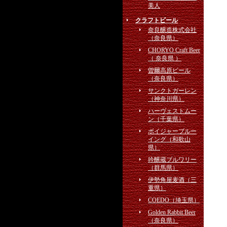
美人
クラフトビール
奈良醸造株式会社
（奈良県）
CHORYO Craft Beer
（ 奈良県 ）
曽爾高原ビール
（奈良県）
サンクトガーレン
（神奈川県）
ハーヴェストムー
ン（千葉県）
ボイジャーブルー
イング（和歌山
県）
吟醸蔵ブルワリー
（群馬県）
伊勢角屋麦酒（三
重県）
COEDO（埼玉県）
Golden Rabbit Beer
（奈良県）