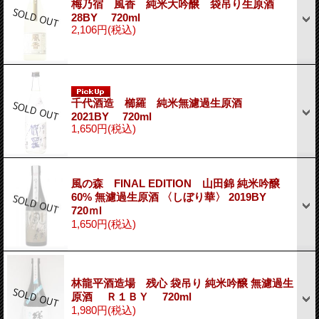
梅乃宿 風香 純米大吟醸 袋吊り生原酒
28BY 720ml
2,106円
(税込)
千代酒造 櫛羅 純米無濾過生原酒
2021BY 720ml
1,650円
(税込)
風の森 FINAL EDITION 山田錦 純米吟醸
60% 無濾過生原酒 〈しぼり華〉 2019BY
720ｍl
1,650円
(税込)
林龍平酒造場 残心 袋吊り 純米吟醸 無濾過生
原酒 Ｒ１ＢＹ 720ml
1,980円
(税込)