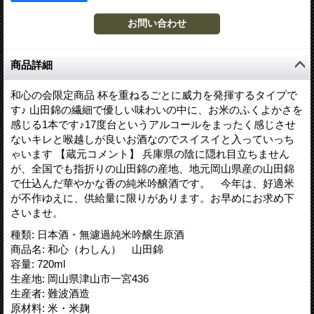
商品詳細
和心の会限定商品 杯を重ねるごとに威力を発揮するタイプで
す♪ 山田錦の繊細で優しい味わいの中に、お米のふくよかさを
感じる1本です♪17度台というアルコールをまったく感じさせ
ないキレと喉越しが良いお酒なのでスイスイと入っていっち
ゃいます 【蔵元コメント】 兵庫県の陰に隠れ目立ちません
が、全国でも指折りの山田錦の産地、地元岡山県産の山田錦
で仕込んだ華やかな香の純米吟醸酒です。 今年は、好適米
が不作ゆえに、供給量に限りがあります。お早めにお求め下
さいませ。
種類
:
日本酒・無濾過純米吟醸生原酒
商品名
:
和心（わしん） 山田錦
容量
:
720ml
生産地
:
岡山県津山市一宮436
生産者
:
難波酒造
原材料
:
米・米麹