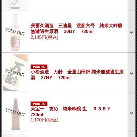
美冨久酒造 三連星 渡船六号 純米大吟醸
無濾過生原酒 30BY 720ml
2,145円
(税込)
小松酒造 万齢 全量山田錦 純米無濾過生原
酒 27BY 720ml
天宝一 攻め 純米吟醸 生 Ｒ３ＢＹ
720ml
1,100円
(税込)