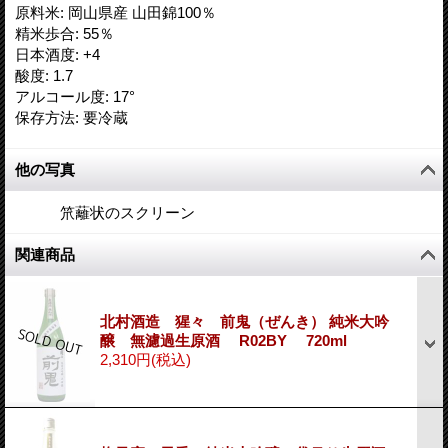
原料米
:
岡山県産 山田錦100％
精米歩合
:
55％
日本酒度
:
+4
酸度
:
1.7
アルコール度
:
17°
保存方法
:
要冷蔵
他の写真
笊蘺状のスクリーン
関連商品
北村酒造 猩々 前鬼（ぜんき） 純米大吟
醸 無濾過生原酒 R02BY 720ml
2,310円
(税込)