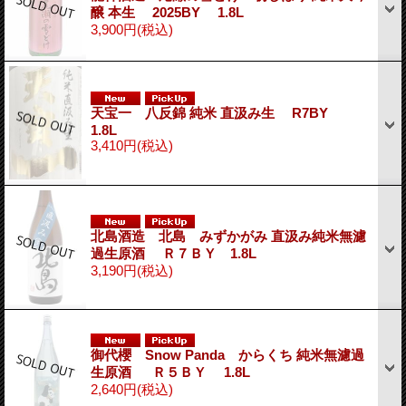
醸 本生 2025BY 1.8L
3,900円
(税込)
天宝一 八反錦 純米 直汲み生 R7BY
1.8L
3,410円
(税込)
北島酒造 北島 みずかがみ 直汲み純米無濾
過生原酒 Ｒ７ＢＹ 1.8L
3,190円
(税込)
御代櫻 Snow Panda からくち 純米無濾過
生原酒 Ｒ５ＢＹ 1.8L
2,640円
(税込)