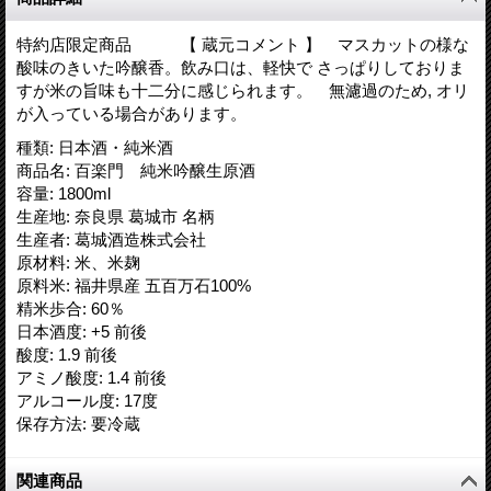
特約店限定商品 【 蔵元コメント 】 マスカットの様な
酸味のきいた吟醸香。飲み口は、軽快で さっぱりしておりま
すが米の旨味も十二分に感じられます。 無濾過のため, オリ
が入っている場合があります。
種類
:
日本酒・純米酒
商品名
:
百楽門 純米吟醸生原酒
容量
:
1800ml
生産地
:
奈良県 葛城市 名柄
生産者
:
葛城酒造株式会社
原材料
:
米、米麹
原料米
:
福井県産 五百万石100%
精米歩合
:
60％
日本酒度
:
+5 前後
酸度
:
1.9 前後
アミノ酸度
:
1.4 前後
アルコール度
:
17度
保存方法
:
要冷蔵
関連商品