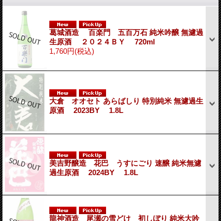
葛城酒造 百楽門 五百万石 純米吟醸 無濾過
生原酒 ２０２４ＢＹ 720ml
1,760円
(税込)
大倉 オオセト あらばしり 特別純米 無濾過生
原酒 2023BY 1.8L
美吉野醸造 花巴 うすにごり 速醸 純米無濾
過生原酒 2024BY 1.8L
龍神酒造 尾瀬の雪どけ 初しぼり 純米大吟