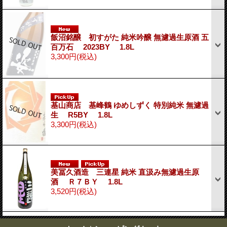
飯沼銘醸 初すがた 純米吟醸 無濾過生原酒 五
百万石 2023BY 1.8L
3,300円
(税込)
基山商店 基峰鶴 ゆめしずく 特別純米 無濾過
生 R5BY 1.8L
3,300円
(税込)
美冨久酒造 三連星 純米 直汲み無濾過生原
酒 Ｒ７ＢＹ 1.8L
3,520円
(税込)