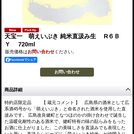
天宝一 萌えいぶき 純米直汲み生 R６Ｂ
Ｙ 720ml
販売価格は
お問い合わせ
ください。
Facebookでシェア
商品詳細
特約店限定品 【 蔵元コメント 】 広島県の酒米として広
系酒45号から「萌えいぶき」と命名された酒米を使用した直
波みです。 広島改良健町となつほのかの掛け合わせで誕生し
た温暖化耐性のある酒米で、健町特有の味の貼らみをもった
お酒に仕上がりました。この美味しさを直汲みでも表現した
いと思い、直汲みシリーズに「萌えいぶき純米』が仲間入り