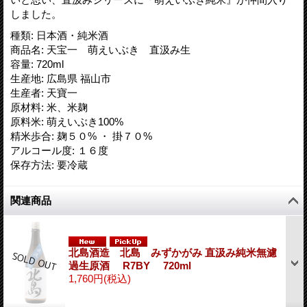
しました。
種類
:
日本酒・純米酒
商品名
:
天宝一 萌えいぶき 直汲み生
容量
:
720ml
生産地
:
広島県 福山市
生産者
:
天寶一
原材料
:
米、米麹
原料米
:
萌えいぶき100%
精米歩合
:
麹５０% ・ 掛７０%
アルコール度
:
１６度
保存方法
:
要冷蔵
関連商品
北島酒造 北島 みずかがみ 直汲み純米無濾
過生原酒 R7BY 720ml
1,760円
(税込)