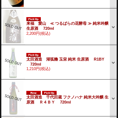
来福 愛山 ≪ つるばらの花酵母 ≫ 純米吟醸
生原酒 720ml
2,200円
(税込)
太田酒造 湖弧艪 玉栄 純米 生原酒 R1BY
720ml
1,210円
(税込)
太田酒造 千代田蔵 フクノハナ 純米大吟醸 生
原酒 Ｒ４ＢＹ 720ml