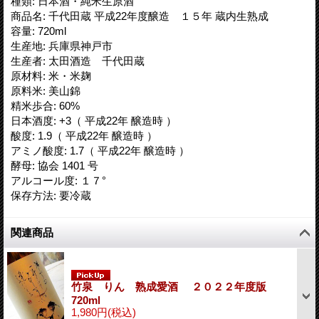
種類
:
日本酒・純米生原酒
商品名
:
千代田蔵 平成22年度醸造 １５年 蔵内生熟成
容量
:
720ml
生産地
:
兵庫県神戸市
生産者
:
太田酒造 千代田蔵
原材料
:
米・米麹
原料米
:
美山錦
精米歩合
:
60%
日本酒度
:
+3（ 平成22年 醸造時 ）
酸度
:
1.9（ 平成22年 醸造時 ）
アミノ酸度
:
1.7（ 平成22年 醸造時 ）
酵母
:
協会 1401 号
アルコール度
:
１７°
保存方法
:
要冷蔵
関連商品
竹泉 りん 熟成愛酒 ２０２２年度版
720ml
1,980円
(税込)