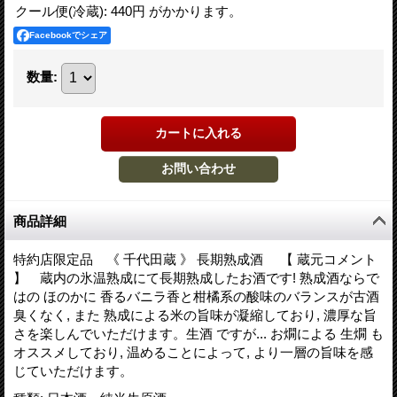
クール便(冷蔵): 440円 がかかります。
Facebookでシェア
数量
:
商品詳細
特約店限定品 《 千代田蔵 》 長期熟成酒 【 蔵元コメント
】 蔵内の氷温熟成にて長期熟成したお酒です! 熟成酒ならで
はの ほのかに 香るバニラ香と柑橘系の酸味のバランスが古酒
臭くなく, また 熟成による米の旨味が凝縮しており, 濃厚な旨
さを楽しんでいただけます。生酒 ですが... お燗による 生燗 も
オススメしており, 温めることによって, より一層の旨味を感
じていただけます。